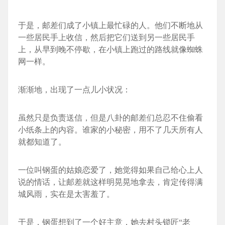
于是，邮差们成了小镇上最忙碌的人。他们不断地从
一些居民手上收信，然后把它们送到另一些居民手
上，从早到晚不停歇，在小镇上跑过的路线就像蜘蛛
网一样。
渐渐地，出现了一点儿小状况：
虽然只是负责送信，但是八卦的邮差们总忍不住偷看
小纸条上的内容。谁家的小秘密，用不了几天所有人
就都知道了。
一位叫钢蛋的姑娘恋爱了，她觉得如果自己给心上人
说的情话，让邮差就这样明晃晃地拿去，肯定传得满
城风雨，实在是太害羞了。
于是，钢蛋想到了一个好主意，她去村头锁匠“老