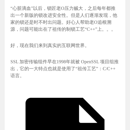
“心脏滴血”以后，锁匠老O压力贼大，之后每年都推
出一个新版的锁改进安全性。但是人们逐渐发现，他
家的锁还是时不时出问题。好心人帮助老O追根溯
源，问题可能出在了祖传的制锁工艺“C++”上。。。
好，现在我们来到真实的互联网世界。
SSL 加密传输组件早在1998年就被 OpenSSL 项目组推
出，它的一大特点也就是使用了“祖传工艺”：C/C++
语言。