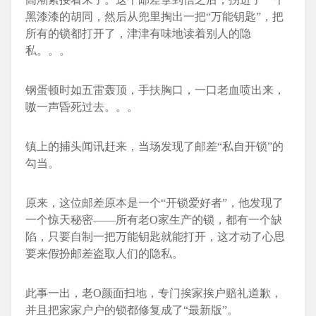
黑漆漆的胡同，然后从兜里掏出一把“万能钥匙”，把
所有的锁都打开了，津津有味地读着别人的隐
私。。。
钢蛋顿时如五雷轰顶，手扶胸口，一口老血喷出来，
嗷一声昏死过去。。。
镇上的捕头闻讯赶来，当场发现了邮差“私自开锁”的
勾当。
原来，这位邮差原本是一个“开锁爱好者”，他发现了
一个惊天秘密——所有老O家生产的锁，都有一个缺
陷，只要自制一把万能钥匙就能打开，这才动了心思
要来假扮邮差盗取人们的隐私。
此事一出，老O颜面扫地，专门挨家挨户赔礼道歉，
并且把家家户户的锁都修复成了“最新版”。